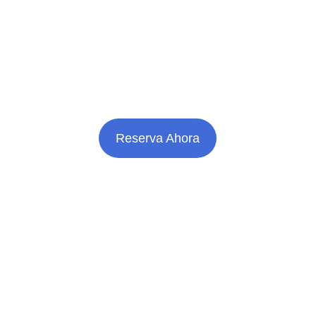
Reserva Ahora
Contacto
+51 912 265 606
hotelreginalunahuana@gmail.com
REDES